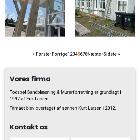
Sideinddeling
Første
« Første
Forrige
‹ Forrige
Side
1
Side
2
Side
3
Side
4
Side
5
Side
6
Side
7
Side
8
Næste
Næste ›
Sidste
Sidste »
side
side
side
side
Vores firma
Todsbøl Sandblæsning & Murerforretning er grundlagt i
1997 af Erik Larsen.
Firmaet blev overtaget af sønnen Kurt Larsen i 2012.
Kontakt os