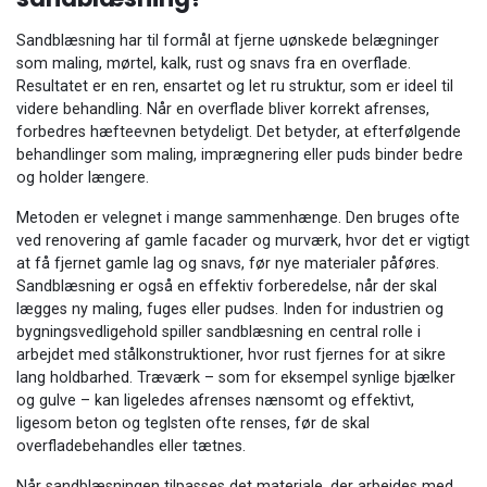
Sandblæsning har til formål at fjerne uønskede belægninger
som maling, mørtel, kalk, rust og snavs fra en overflade.
Resultatet er en ren, ensartet og let ru struktur, som er ideel til
videre behandling. Når en overflade bliver korrekt afrenses,
forbedres hæfteevnen betydeligt. Det betyder, at efterfølgende
behandlinger som maling, imprægnering eller puds binder bedre
og holder længere.
Metoden er velegnet i mange sammenhænge. Den bruges ofte
ved renovering af gamle facader og murværk, hvor det er vigtigt
at få fjernet gamle lag og snavs, før nye materialer påføres.
Sandblæsning er også en effektiv forberedelse, når der skal
lægges ny maling, fuges eller pudses. Inden for industrien og
bygningsvedligehold spiller sandblæsning en central rolle i
arbejdet med stålkonstruktioner, hvor rust fjernes for at sikre
lang holdbarhed. Træværk – som for eksempel synlige bjælker
og gulve – kan ligeledes afrenses nænsomt og effektivt,
ligesom beton og teglsten ofte renses, før de skal
overfladebehandles eller tætnes.
Når sandblæsningen tilpasses det materiale, der arbejdes med,