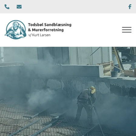
Gå
til
hovedindhold