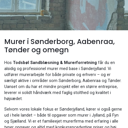
Murer i Sønderborg, Aabenraa,
Tønder og omegn
Hos
Todsbøl Sandblæsning & Murerforretning
får du en
alsidig og professionel murer med base i Sønderjylland. Vi
udfører murerarbejde for både private og erhverv – og er
særligt aktive i områder som Sønderborg, Aabenraa og Tønder.
Uanset om du har et mindre projekt eller en større entreprise,
leverer vi solidt håndværk med faglig stolthed og kvalitet i
højsædet.
Selvom vores lokale fokus er Sønderjylland, kører vi også gerne
ud i hele landet – både til opgaver som murer i Jylland, på Fyn
og Sjælland. Vi er et familieejet murerfirma med erfaring i alle
typer opgaver og altid med konkurrencedygtige priser og høj