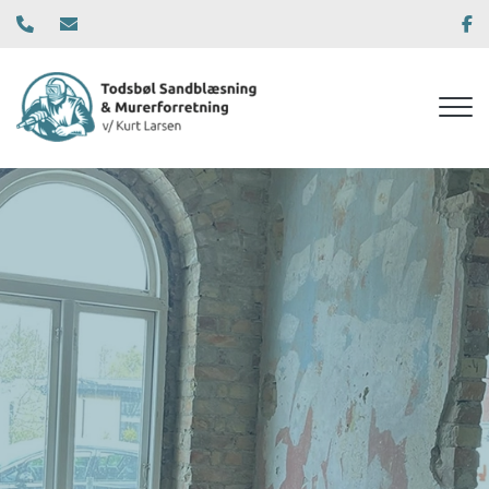
Gå
til
hovedindhold